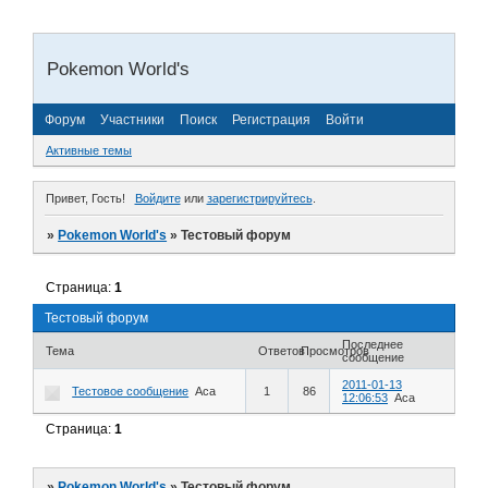
Pokemon World's
Форум
Участники
Поиск
Регистрация
Войти
Активные темы
Привет, Гость!
Войдите
или
зарегистрируйтесь
.
»
Pokemon World's
»
Тестовый форум
Страница:
1
Тестовый форум
Последнее
Тема
Ответов
Просмотров
сообщение
2011-01-13
Тестовое сообщение
Аса
1
86
12:06:53
Аса
Страница:
1
»
Pokemon World's
»
Тестовый форум